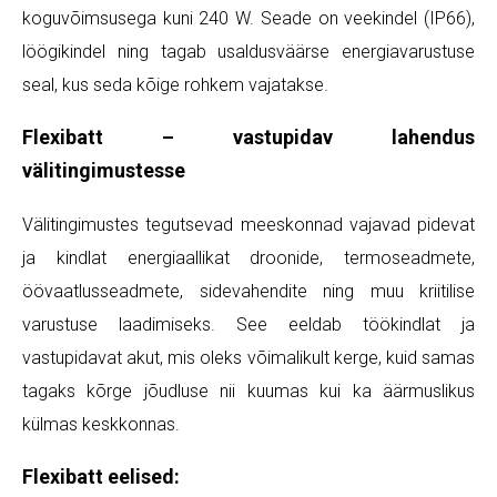
koguvõimsusega kuni 240 W. Seade on veekindel (IP66),
löögikindel ning tagab usaldusväärse energiavarustuse
seal, kus seda kõige rohkem vajatakse.
Flexibatt – vastupidav lahendus
välitingimustesse
Välitingimustes tegutsevad meeskonnad vajavad pidevat
ja kindlat energiaallikat droonide, termoseadmete,
öövaatlusseadmete, sidevahendite ning muu kriitilise
varustuse laadimiseks. See eeldab töökindlat ja
vastupidavat akut, mis oleks võimalikult kerge, kuid samas
tagaks kõrge jõudluse nii kuumas kui ka äärmuslikus
külmas keskkonnas.
Flexibatt eelised: