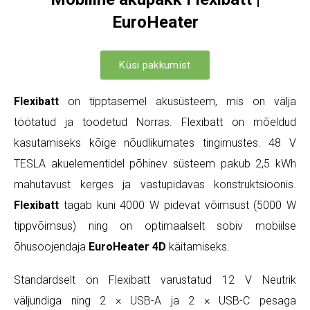
EuroHeater
Küsi pakkumist
Flexibatt
on tipptasemel akusüsteem, mis on välja
töötatud ja toodetud Norras. Flexibatt on mõeldud
kasutamiseks kõige nõudlikumates tingimustes. 48 V
TESLA akuelementidel põhinev süsteem pakub 2,5 kWh
mahutavust kerges ja vastupidavas konstruktsioonis.
Flexibatt
tagab kuni 4000 W pidevat võimsust (5000 W
tippvõimsus) ning on optimaalselt sobiv mobiilse
õhusoojendaja
EuroHeater 4D
käitamiseks.
Standardselt on Flexibatt varustatud 12 V Neutrik
väljundiga ning 2 × USB-A ja 2 × USB-C pesaga