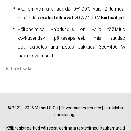
Aku on võimalik laadida 0–100% vaid 2 tunniga,
kasutades
eraldi tellitavat
20 A / 230 V
kiirlaadijat
.
Välilaadimise vajaduseks on välja töötatud
kokkupandav päikesepaneel, mis suudab
optimaalsetes tingimustes pakkuda 350–400 W
laadimisvõimsust.
Loe lisaks
© 2021 - 2026 Mohni LS OÜ |
Privaatsustingimused
|
Liitu Mohni
uudiskirjaga
Kõik registreeritud või registreerimata tootenimed, kaubamärgid