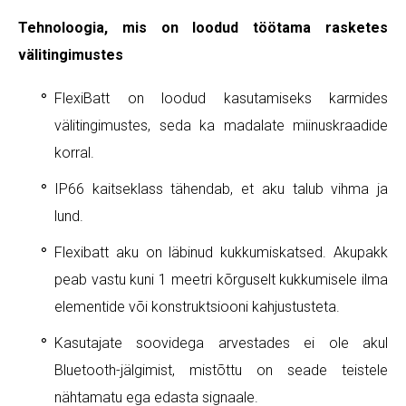
Tehnoloogia, mis on loodud töötama rasketes
välitingimustes
FlexiBatt on loodud kasutamiseks karmides
välitingimustes, seda ka madalate miinuskraadide
korral.
IP66 kaitseklass tähendab, et aku talub vihma ja
lund.
Flexibatt aku on läbinud kukkumiskatsed. Akupakk
peab vastu kuni 1 meetri kõrguselt kukkumisele ilma
elementide või konstruktsiooni kahjustusteta.
Kasutajate soovidega arvestades ei ole akul
Bluetooth-jälgimist, mistõttu on seade teistele
nähtamatu ega edasta signaale.