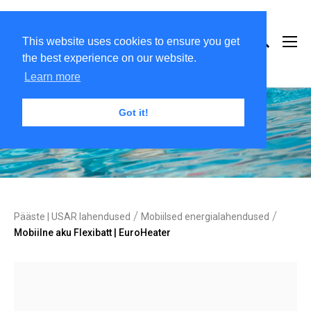
This website uses cookies to ensure you get
the best experience on our website.
Learn more
Got it!
/
/
Pääste | USAR lahendused
Mobiilsed energialahendused
Mobiilne aku Flexibatt | EuroHeater