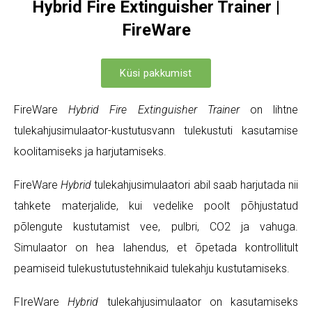
Hybrid Fire Extinguisher Trainer |
FireWare
Küsi pakkumist
FireWare
Hybrid Fire Extinguisher Trainer
on lihtne
tulekahjusimulaator-kustutusvann tulekustuti kasutamise
koolitamiseks ja harjutamiseks.
FireWare
Hybrid
tulekahjusimulaatori abil saab harjutada nii
tahkete materjalide, kui vedelike poolt põhjustatud
põlengute kustutamist vee, pulbri, CO2 ja vahuga.
Simulaator on hea lahendus, et õpetada kontrollitult
peamiseid tulekustutustehnikaid tulekahju kustutamiseks.
FIreWare
Hybrid
tulekahjusimulaator on kasutamiseks