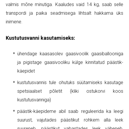
valmis mõne minutiga. Kaaludes vaid 14 kg, saab selle
transpordi ja paika seadmisega lihtsalt hakkama üks
inimene.
Kustutusvanni kasutamiseks:
ühendage kaasasolev gaasivoolik gaasiballooniga
ja pigistage gaasivooliku külge kinnitatud päästik-
käepidet
kustutusvannis tule ohutuks süütamiseks kasutage
spetsiaalset põletit (kliki ostukorvi koos
kustutusvanniga)
päästik-käepideme abil saab reguleerida ka leegi
suurust, vajutades päästikut rohkem alla leek
suureneb, päästikut vabastades leek väheneb,