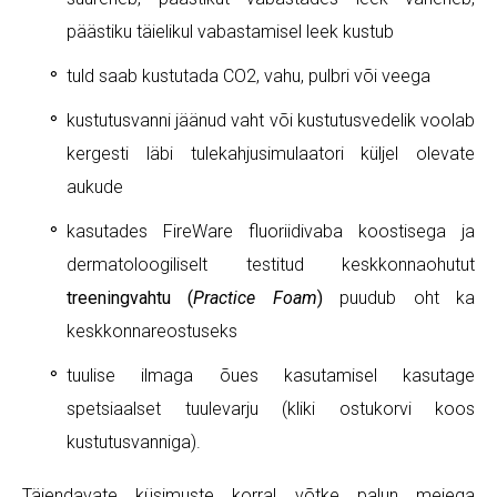
päästiku täielikul vabastamisel leek kustub
tuld saab kustutada CO2, vahu, pulbri või veega
kustutusvanni jäänud vaht või kustutusvedelik voolab
kergesti läbi tulekahjusimulaatori küljel olevate
aukude
kasutades FireWare fluoriidivaba koostisega ja
dermatoloogiliselt testitud keskkonnaohutut
treeningvahtu (
Practice Foam
)
puudub oht ka
keskkonnareostuseks
tuulise ilmaga õues kasutamisel kasutage
spetsiaalset tuulevarju (kliki ostukorvi koos
kustutusvanniga).
Täiendavate küsimuste korral võtke palun meiega