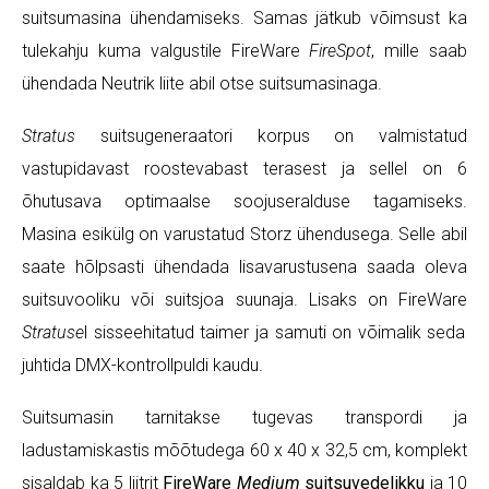
suitsumasina ühendamiseks. Samas jätkub võimsust ka
tulekahju kuma valgustile FireWare
FireSpot
, mille saab
ühendada Neutrik liite abil otse suitsumasinaga.
Stratus
suitsugeneraatori korpus on valmistatud
vastupidavast roostevabast terasest ja sellel on 6
õhutusava optimaalse soojuseralduse tagamiseks.
Masina esikülg on varustatud Storz ühendusega. Selle abil
saate hõlpsasti ühendada lisavarustusena saada oleva
suitsuvooliku või suitsjoa suunaja. Lisaks on FireWare
Stratuse
l sisseehitatud taimer ja samuti on võimalik seda
juhtida DMX-kontrollpuldi kaudu.
Suitsumasin tarnitakse tugevas transpordi ja
ladustamiskastis mõõtudega 60 x 40 x 32,5 cm, komplekt
sisaldab ka 5 liitrit
FireWare
Medium
suitsuvedelikku
ja 10