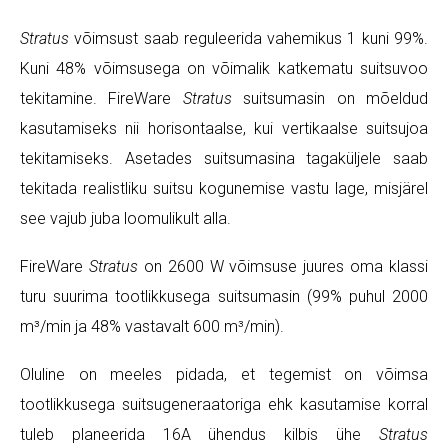
Stratus
võimsust saab reguleerida vahemikus 1 kuni 99%.
Kuni 48% võimsusega on võimalik katkematu suitsuvoo
tekitamine. FireWare
Stratus
suitsumasin on mõeldud
kasutamiseks nii horisontaalse, kui vertikaalse suitsujoa
tekitamiseks. Asetades suitsumasina tagaküljele saab
tekitada realistliku suitsu kogunemise vastu lage, misjärel
see vajub juba loomulikult alla.
FireWare
Stratus
on 2600 W võimsuse juures oma klassi
turu suurima tootlikkusega suitsumasin (99% puhul 2000
m³/min ja 48% vastavalt 600 m³/min).
Oluline on meeles pidada, et tegemist on võimsa
tootlikkusega suitsugeneraatoriga ehk kasutamise korral
tuleb planeerida 16A ühendus kilbis ühe
Stratus