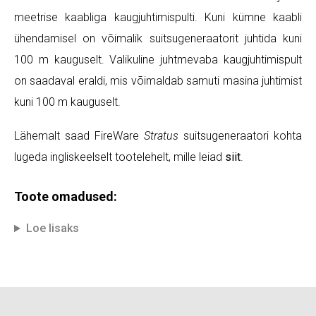
meetrise kaabliga kaugjuhtimispulti. Kuni kümne kaabli
ühendamisel on võimalik suitsugeneraatorit juhtida kuni
100 m kauguselt. Valikuline juhtmevaba kaugjuhtimispult
on saadaval eraldi, mis võimaldab samuti masina juhtimist
kuni 100 m kauguselt.
Lähemalt saad FireWare
Stratus
suitsugeneraatori kohta
lugeda ingliskeelselt tootelehelt, mille leiad
siit
.
Toote omadused:
Loe lisaks