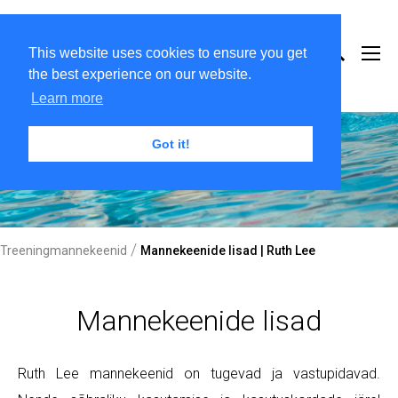
This website uses cookies to ensure you get
the best experience on our website.
Learn more
Got it!
/
Treeningmannekeenid
Mannekeenide lisad | Ruth Lee
Mannekeenide lisad
Ruth Lee mannekeenid on tugevad ja vastupidavad.