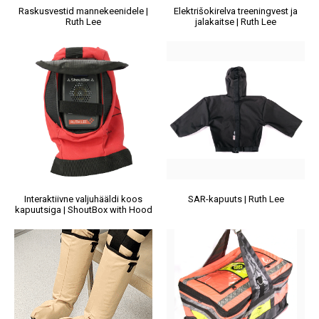
Raskusvestid mannekeenidele |
Elektrišokirelva treeningvest ja
Ruth Lee
jalakaitse | Ruth Lee
Interaktiivne valjuhääldi koos
SAR-kapuuts | Ruth Lee
kapuutsiga | ShoutBox with Hood