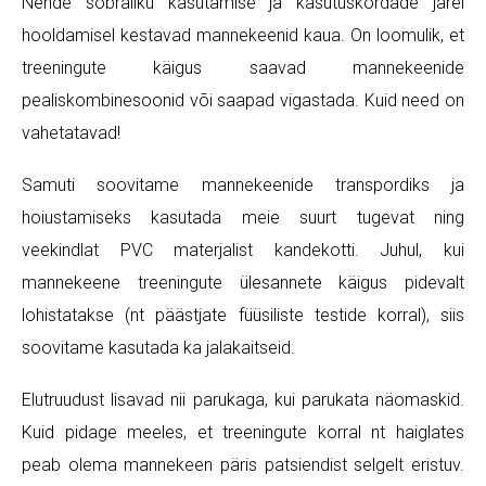
Nende sõbraliku kasutamise ja kasutuskordade järel
hooldamisel kestavad mannekeenid kaua. On loomulik, et
treeningute käigus saavad mannekeenide
pealiskombinesoonid või saapad vigastada. Kuid need on
vahetatavad!
Samuti soovitame mannekeenide transpordiks ja
hoiustamiseks kasutada meie suurt tugevat ning
veekindlat PVC materjalist kandekotti. Juhul, kui
mannekeene treeningute ülesannete käigus pidevalt
lohistatakse (nt päästjate füüsiliste testide korral), siis
soovitame kasutada ka jalakaitseid.
Elutruudust lisavad nii parukaga, kui parukata näomaskid.
Kuid pidage meeles, et treeningute korral nt haiglates
peab olema mannekeen päris patsiendist selgelt eristuv.