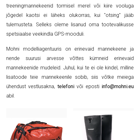
treeningmannekeenid tormisel merel või kiire vooluga
jõgedel kaotsi ei läheks olukorras, kui "otsing" jääb
tulemusteta. Selleks oleme lisanud oma tootevalikusse
spetsiaalse veekindla GPS-mooduli.
Mohni modelliagentuuris on erinevaid mannekeene ja
nende suurusi arvesse võttes kümneid erinevaid
mannekeenide mudeleid. Juhul, kui te ei ole kindel, milline
lisatoode teie mannekeenile sobib, siis võtke meiega
ühendust vestlusakna,
telefoni
või eposti
info@mohni.eu
abil.