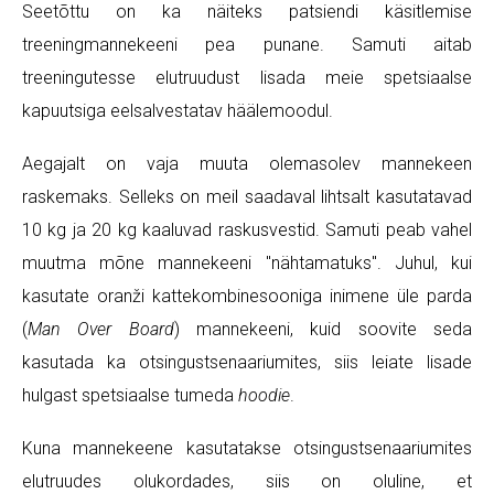
Seetõttu on ka näiteks patsiendi käsitlemise
treeningmannekeeni pea punane. Samuti aitab
treeningutesse elutruudust lisada meie spetsiaalse
kapuutsiga eelsalvestatav häälemoodul.
Aegajalt on vaja muuta olemasolev mannekeen
raskemaks. Selleks on meil saadaval lihtsalt kasutatavad
10 kg ja 20 kg kaaluvad raskusvestid. Samuti peab vahel
muutma mõne mannekeeni "nähtamatuks". Juhul, kui
kasutate oranži kattekombinesooniga inimene üle parda
(
Man Over Board
) mannekeeni, kuid soovite seda
kasutada ka otsingustsenaariumites, siis leiate lisade
hulgast spetsiaalse tumeda
hoodie
.
Kuna mannekeene kasutatakse otsingustsenaariumites
elutruudes olukordades, siis on oluline, et